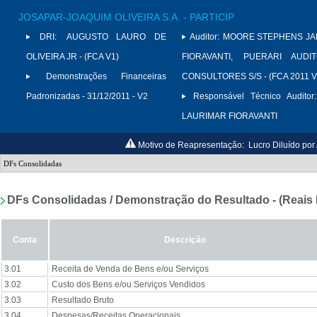
JOSAPAR-JOAQUIM OLIVEIRA S.A. - PARTICIP
DRI:
AUGUSTO LAURO DE
Auditor:
MOORE STEPHENS JAR
OLIVEIRA JR - (FCA V1)
FIORAVANTI, PUERARI AUD
Demonstrações Financeiras
CONSULTORES S/S - (FCA 2011 V
Padronizadas - 31/12/2011 - V2
Responsável Técnico Auditor:
LAURIMAR FIORAVANTI
Motivo de Reapresentação:
Lucro Diluído po