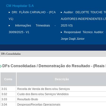
CM Hospitalar S.A
DRI:
FLÁVIA CARVALHO - (FCA
Auditor:
DELOITTE TOUCHE 
V1)
AUDITORES INDEPENDENTES LTD
Informações Trimestrais -
2025 V3)
30/09/2025 - V1
Responsável Técnico Auditor:
Jorge Dagli Júnior