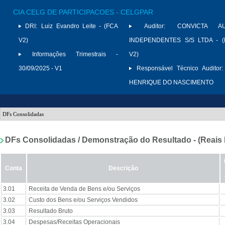
CIA CELG DE PARTICIPACOES - CELGPAR
DRI:
Luiz Evandro Leite - (FCA
Auditor:
CONVICTA AU
V2)
INDEPENDENTES S/S LTDA - (
Informações Trimestrais -
V2)
30/09/2025 - V1
Responsável Técnico Auditor:
HENRIQUE DO NASCIMENTO