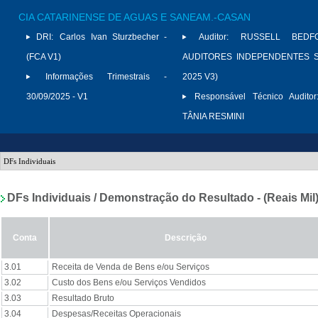
CIA CATARINENSE DE AGUAS E SANEAM.-CASAN
DRI:
Carlos Ivan Sturzbecher -
Auditor:
RUSSELL BED
(FCA V1)
AUDITORES INDEPENDENTES S/
Informações Trimestrais -
2025 V3)
30/09/2025 - V1
Responsável Técnico Auditor
TÂNIA RESMINI