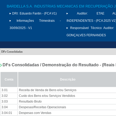
BARDELLA S.A. INDUSTRIAS MECANICAS EM RECUPERAÇÃO J
DRI:
Eduardo Fantin - (FCA V1)
Auditor:
ETAE AUD
Informações Trimestrais -
INDEPENDENTES - (FCA 2025 V2
30/09/2025 - V1
Responsável Técnico Auditor:
GONÇALVES FERNANDES