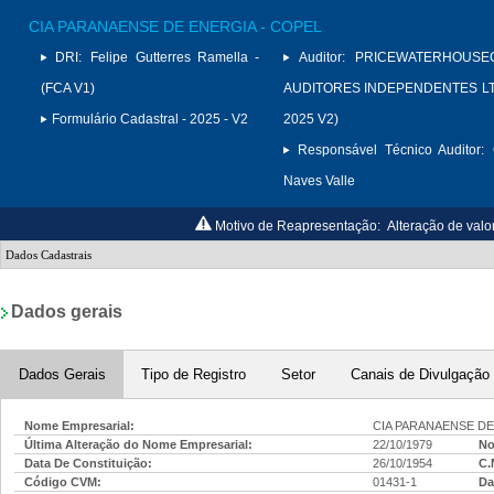
CIA PARANAENSE DE ENERGIA - COPEL
DRI:
Felipe Gutterres Ramella -
Auditor:
PRICEWATERHOUSE
(FCA V1)
AUDITORES INDEPENDENTES LTD
Formulário Cadastral - 2025 - V2
2025 V2)
Responsável Técnico Auditor:
Naves Valle
Motivo de Reapresentação:
Alteração de valo