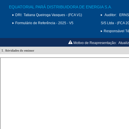
EQUATORIAL PARÁ DISTRIBUIDORA DE ENERGIA S.A.
DRI:
Tatiana Queiroga Vasques - (FCA V1)
Auditor:
ERNS
Formulário de Referência - 2025 - V5
S/S Ltda - (FCA 2
Responsável Téc
Motivo de Reapresentação:
Atuali