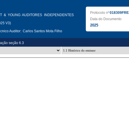
Protocolo nº
018309FRE
T & YOUNG AUDITORES INDEPENDENTES
Data do Documento
025 V3)
2025
nico Auditor:
Carlos Santos Mota Filho
zação seção 6.3