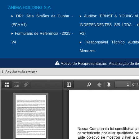
ANIMA HOLDING S.A.
DRI:
Átila Simões da Cunha -
Auditor:
ERNST & YOUNG A
(FCA V1)
INDEPENDENTES S/S LTDA - (
Formulário de Referência - 2025 -
V2)
V4
Responsável Técnico Audito
Menezes
Motivo de Reapresentação:
Atualização do it