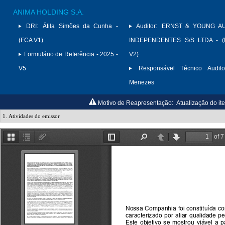
ANIMA HOLDING S.A.
DRI:
Átila Simões da Cunha -
Auditor:
ERNST & YOUNG A
(FCA V1)
INDEPENDENTES S/S LTDA - (
Formulário de Referência - 2025 -
V2)
V5
Responsável Técnico Audito
Menezes
Motivo de Reapresentação:
Atualização do it