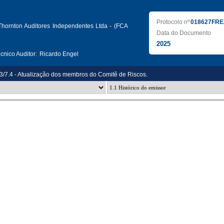
Protocolo nº
018627FRE
Thornton Auditores Independentes Ltda - (FCA
Data do Documento
2025
nico Auditor:
Ricardo Engel
.3/7.4 - Atualização dos membros do Comitê de Riscos.