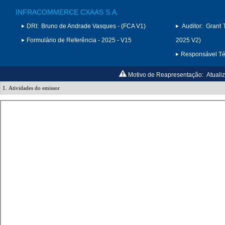
INFRACOMMERCE CXAAS S.A.
DRI:
Bruno de Andrade Vasques - (FCA V1)
Auditor:
Grant 
Formulário de Referência - 2025 - V15
2025 V2)
Responsável Téc
Motivo de Reapresentação:
Atuali