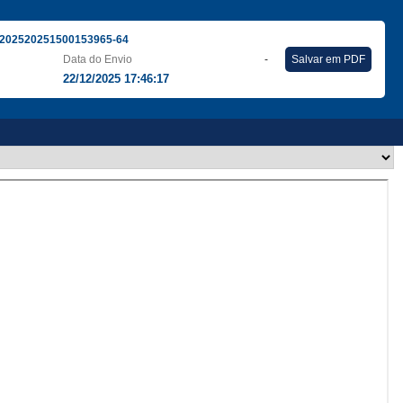
202520251500153965-64
Data do Envio
-
Salvar em PDF
22/12/2025 17:46:17