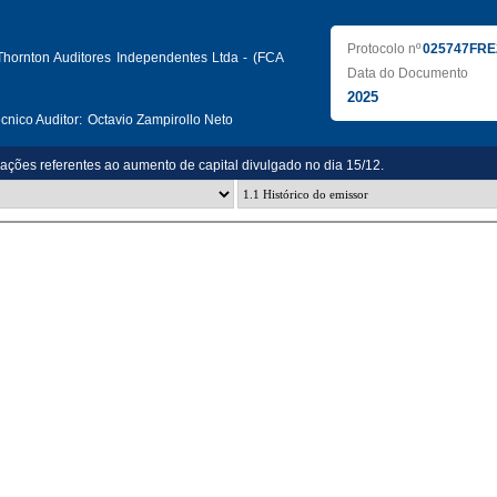
Protocolo nº
025747FRE
Thornton Auditores Independentes Ltda - (FCA
Data do Documento
2025
nico Auditor:
Octavio Zampirollo Neto
zações referentes ao aumento de capital divulgado no dia 15/12.