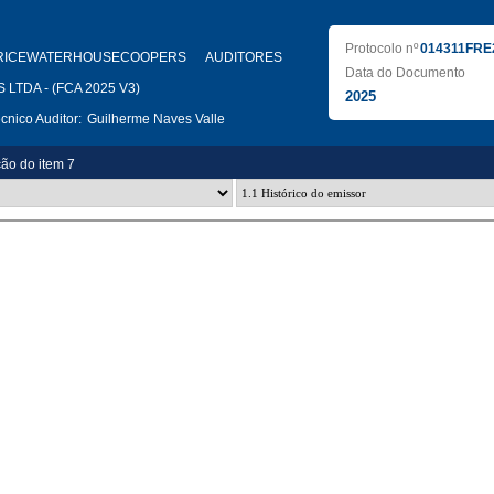
Protocolo nº
014311FRE
RICEWATERHOUSECOOPERS AUDITORES
Data do Documento
LTDA - (FCA 2025 V3)
2025
nico Auditor:
Guilherme Naves Valle
ção do item 7