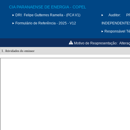
CIA PARANAENSE DE ENERGIA - COPEL
DRI:
Felipe Gutterres Ramella - (FCA V1)
Auditor:
P
Formulário de Referência - 2025 - V12
INDEPENDENTES 
Responsável Téc
Motivo de Reapresentação:
Altera