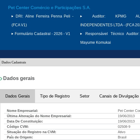
Pet Center Comércio e Participações S.A.
DRI:
Aline Ferreira Penna Peli -
Auditor:
KPMG AUD
(FCA V1)
INDEPENDENTES LTDA - (FCA 20
Formulário Cadastral - 2026 - V1
Responsável Técnico Auditor:
Mayume Komukai