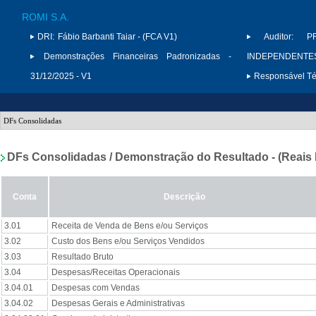
ROMI S.A.
DRI:
Fábio Barbanti Taiar - (FCA V1)
Auditor:
P
Demonstrações Financeiras Padronizadas -
INDEPENDENTES 
31/12/2025 - V1
Responsável Téc