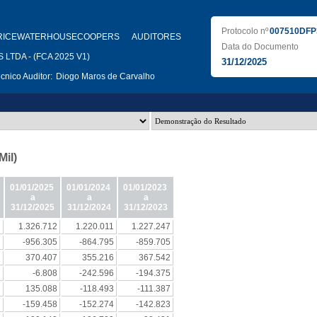
Protocolo nº
007510DFP
RICEWATERHOUSECOOPERS AUDITORES
Data do Documento
LTDA - (FCA 2025 V1)
31/12/2025
nico Auditor:
Diogo Maros de Carvalho