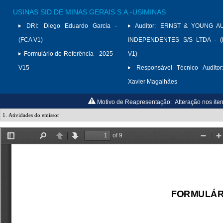
USINAS SID DE MINAS GERAIS S.A.-USIMINAS
DRI:
Diego Eduardo Garcia -
Auditor:
ERNST & YOUNG A
(FCA V1)
INDEPENDENTES S/S LTDA - (
Formulário de Referência - 2025 -
V1)
V15
Responsável Técnico Auditor
Xavier Magalhães
Motivo de Reapresentação:
Alteração nos iten