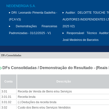
NEOENERGIA S.A.
DRI:
Leonardo Pimenta Gadelha -
Auditor:
DELOITTE TOUCHE 
(FCA V3)
AUDITORES INDEPENDENTES LTD
Demonstrações Financeiras
2025 V2)
Padronizadas - 31/12/2025 - V1
Responsável Técnico Auditor
José Medeiros de Barcelos