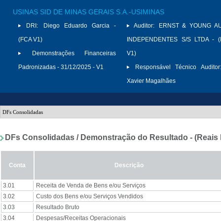
USINAS SID DE MINAS GERAIS S.A.-USIMINAS
DRI:
Diego Eduardo Garcia -
Auditor:
ERNST & YOUNG A
(FCA V1)
INDEPENDENTES S/S LTDA - (
Demonstrações Financeiras
V1)
Padronizadas - 31/12/2025 - V1
Responsável Técnico Auditor
Xavier Magalhães