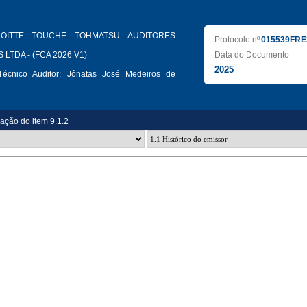
LOITTE TOUCHE TOHMATSU AUDITORES
Protocolo nº
015539FRE
LTDA - (FCA 2026 V1)
Data do Documento
2025
écnico Auditor:
Jônatas José Medeiros de
zação do item 9.1.2