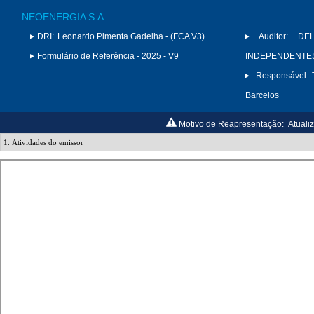
NEOENERGIA S.A.
DRI:
Leonardo Pimenta Gadelha - (FCA V3)
Auditor:
DE
Formulário de Referência - 2025 - V9
INDEPENDENTES 
Responsável T
Barcelos
Motivo de Reapresentação:
Atuali