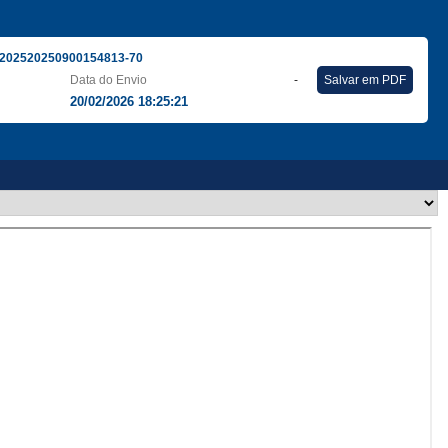
202520250900154813-70
Data do Envio
-
Salvar em PDF
20/02/2026 18:25:21