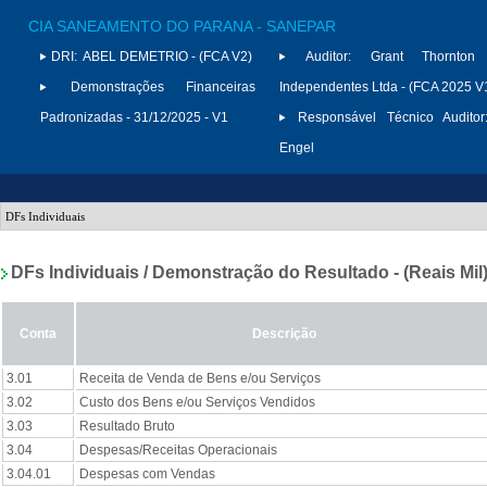
CIA SANEAMENTO DO PARANA - SANEPAR
DRI:
ABEL DEMETRIO - (FCA V2)
Auditor:
Grant Thornton 
Demonstrações Financeiras
Independentes Ltda - (FCA 2025 V
Padronizadas - 31/12/2025 - V1
Responsável Técnico Auditor
Engel