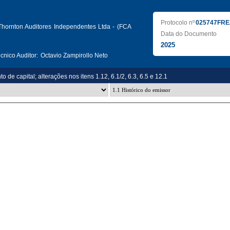
Protocolo nº
025747FRE
Thornton Auditores Independentes Ltda - (FCA
Data do Documento
2025
nico Auditor:
Octavio Zampirollo Neto
o de capital; alterações nos itens 1.12, 6.1/2, 6.3, 6.5 e 12.1