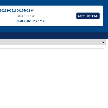
202520251600155002-64
Data do Envio
-
Salvar em PDF
02/03/2026 23:57:33