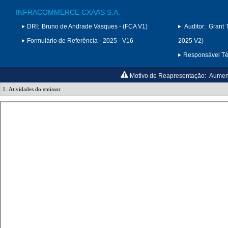
INFRACOMMERCE CXAAS S.A.
DRI:
Bruno de Andrade Vasques - (FCA V1)
Auditor:
Grant 
Formulário de Referência - 2025 - V16
2025 V2)
Responsável Téc
Motivo de Reapresentação:
Aument