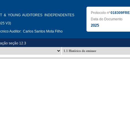
Protocolo nº
018309FRE
T & YOUNG AUDITORES INDEPENDENTES
Data do Documento
025 V3)
2025
nico Auditor:
Carlos Santos Mota Filho
zação seção 12.3