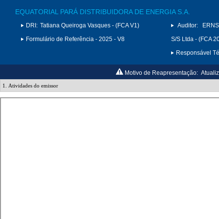
EQUATORIAL PARÁ DISTRIBUIDORA DE ENERGIA S.A.
DRI:
Tatiana Queiroga Vasques - (FCA V1)
Auditor:
ERNS
Formulário de Referência - 2025 - V8
S/S Ltda - (FCA 2
Responsável Téc
Motivo de Reapresentação:
Atuali