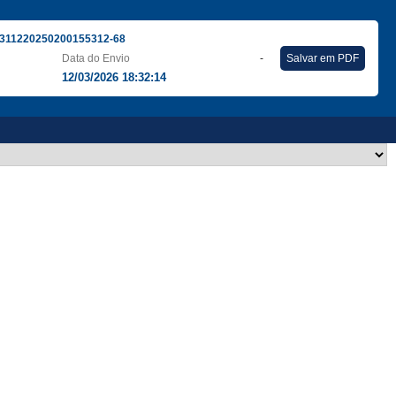
311220250200155312-68
Data do Envio
-
Salvar em PDF
12/03/2026 18:32:14