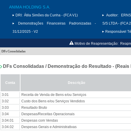
ANIMA HOLDING S.A.
DRI:
Átila Simões da Cunha - (FCA V1)
Auditor:
ERNS
Demonstrações Financeiras Padronizadas -
S/S LTDA - (FCA 
31/12/2025 - V2
Responsável Téc
Motivo de Reapresentação:
Reapre