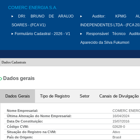
COMERC ENERGIA S.A.
DRI:
BRUNO DE ARAUJO
Auditor:
KPMG AUD
SOARES - (FCA V1)
INDEPENDENTES LTDA - (FCA 20
Formulário Cadastral - 2026 - V1
Responsável Técnico Audito
Aparecido da Silva Fukumori