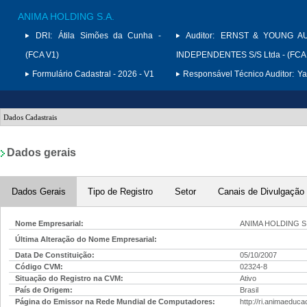
ANIMA HOLDING S.A.
DRI:
Átila Simões da Cunha -
Auditor:
ERNST & YOUNG A
(FCA V1)
INDEPENDENTES S/S Ltda - (FCA
Formulário Cadastral - 2026 - V1
Responsável Técnico Auditor:
Ya