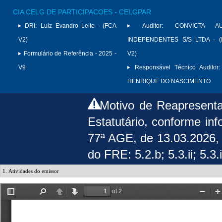
CIA CELG DE PARTICIPACOES - CELGPAR
DRI:
Luiz Evandro Leite - (FCA
Auditor:
CONVICTA AU
V2)
INDEPENDENTES S/S LTDA - (
Formulário de Referência - 2025 -
V2)
V9
Responsável Técnico Auditor:
HENRIQUE DO NASCIMENTO
Motivo de Reapresent
Estatutário, conforme in
77ª AGE, de 13.03.2026,
do FRE: 5.2.b; 5.3.ii; 5.3.i