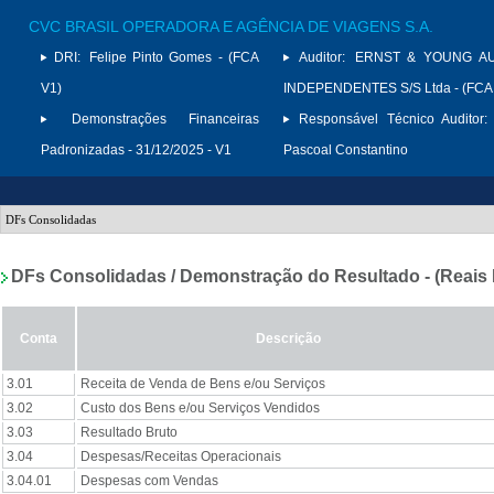
CVC BRASIL OPERADORA E AGÊNCIA DE VIAGENS S.A.
DRI:
Felipe Pinto Gomes - (FCA
Auditor:
ERNST & YOUNG A
V1)
INDEPENDENTES S/S Ltda - (FCA
Demonstrações Financeiras
Responsável Técnico Auditor:
Padronizadas - 31/12/2025 - V1
Pascoal Constantino