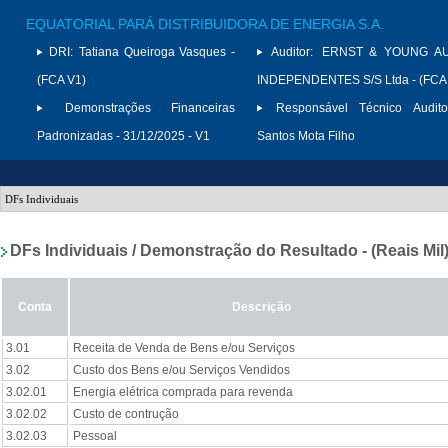
EQUATORIAL PARÁ DISTRIBUIDORA DE ENERGIA S.A.
DRI:
Tatiana Queiroga Vasques -
Auditor:
ERNST & YOUNG A
(FCA V1)
INDEPENDENTES S/S Ltda - (FCA
Demonstrações Financeiras
Responsável Técnico Audito
Padronizadas - 31/12/2025 - V1
Santos Mota Filho