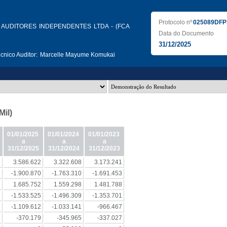
Protocolo nº
025089DFP
AUDITORES INDEPENDENTES LTDA - (FCA
Data do Documento
31/12/2025
nico Auditor:
Marcelle Mayume Komukai