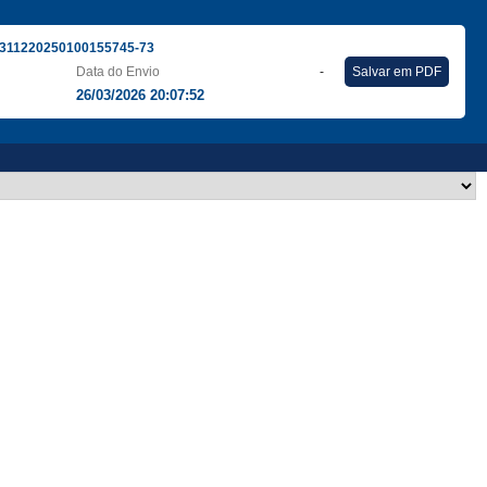
311220250100155745-73
Data do Envio
-
Salvar em PDF
26/03/2026 20:07:52