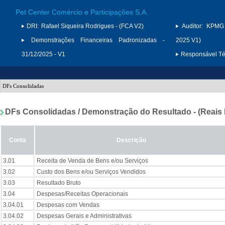
Pet Center Comércio e Participações S.A.
DRI:
Rafael Siqueira Rodrigues - (FCA V2)
Auditor:
KPMG 
Demonstrações Financeiras Padronizadas -
2025 V1)
31/12/2025 - V1
Responsável Téc