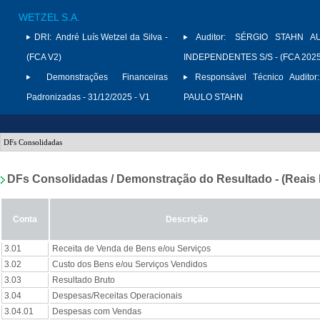
WETZEL S.A.
DRI:
André Luís Wetzel da Silva -
Auditor:
SÉRGIO STAHN A
(FCA V2)
INDEPENDENTES S/S - (FCA 2025
Demonstrações Financeiras
Responsável Técnico Auditor:
Padronizadas - 31/12/2025 - V1
PAULO STAHN