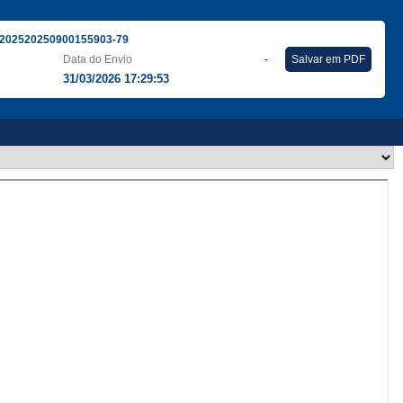
202520250900155903-79
Data do Envio
-
Salvar em PDF
31/03/2026 17:29:53