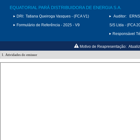
EQUATORIAL PARÁ DISTRIBUIDORA DE ENERGIA S.A.
DRI:
Tatiana Queiroga Vasques - (FCA V1)
Auditor:
ERNS
Formulário de Referência - 2025 - V9
S/S Ltda - (FCA 2
Responsável Téc
Motivo de Reapresentação:
Atuali