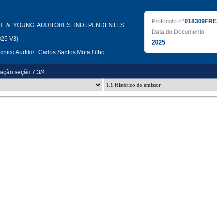
Protocolo nº
018309FRE
T & YOUNG AUDITORES INDEPENDENTES
Data do Documento
025 V3)
2025
nico Auditor:
Carlos Santos Mota Filho
zação seção 7.3/4