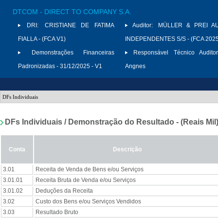
DTCOM - DIRECT TO COMPANY S.A.
DRI:
CRISTIANE DE FATIMA
Auditor:
MÜLLER & PREI A
FIALLA - (FCA V1)
INDEPENDENTES S/S - (FCA 2025
Demonstrações Financeiras
Responsável Técnico Auditor
Padronizadas - 31/12/2025 - V1
Angnes