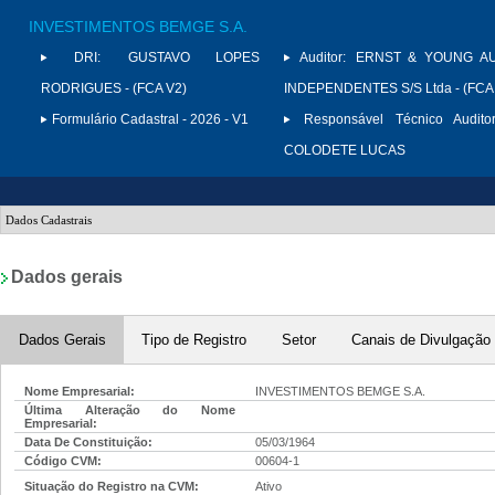
INVESTIMENTOS BEMGE S.A.
DRI:
GUSTAVO LOPES
Auditor:
ERNST & YOUNG A
RODRIGUES - (FCA V2)
INDEPENDENTES S/S Ltda - (FCA
Formulário Cadastral - 2026 - V1
Responsável Técnico Auditor
COLODETE LUCAS