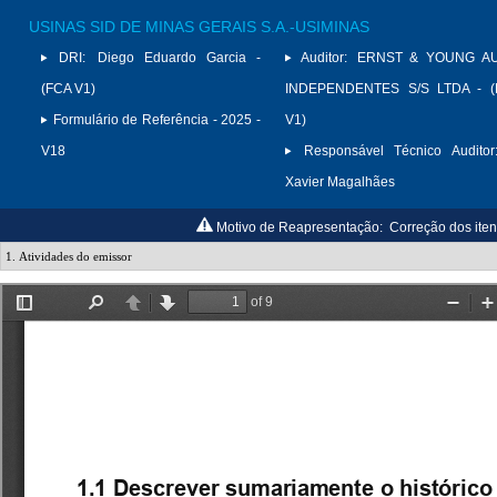
USINAS SID DE MINAS GERAIS S.A.-USIMINAS
DRI:
Diego Eduardo Garcia -
Auditor:
ERNST & YOUNG A
(FCA V1)
INDEPENDENTES S/S LTDA - (
Formulário de Referência - 2025 -
V1)
V18
Responsável Técnico Auditor
Xavier Magalhães
Motivo de Reapresentação:
Correção dos iten