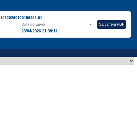
310320260100156455-61
Data do Envio
-
Salvar em PDF
28/04/2026 21:38:11