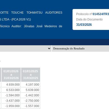
LOITTE TOUCHE TOHMATSU AUDITORES
Protocolo nº
014524ITR
LTDA - (FCA 2026 V1)
Data do Documento
31/03/2026
écnico Auditor:
Jônatas José Medeiros de