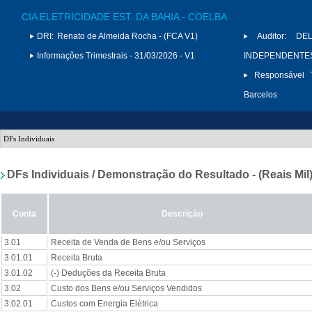
CIA ELETRICIDADE EST. DA BAHIA - COELBA
DRI:
Renato de Almeida Rocha - (FCA V1)
Auditor:
DE
Informações Trimestrais - 31/03/2026 - V1
INDEPENDENTES 
Responsável T
Barcelos