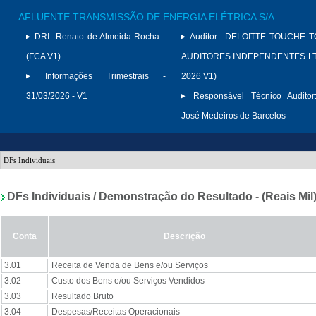
AFLUENTE TRANSMISSÃO DE ENERGIA ELÉTRICA S/A
DRI:
Renato de Almeida Rocha -
Auditor:
DELOITTE TOUCHE 
(FCA V1)
AUDITORES INDEPENDENTES LTD
Informações Trimestrais -
2026 V1)
31/03/2026 - V1
Responsável Técnico Auditor
José Medeiros de Barcelos