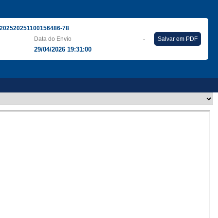
202520251100156486-78
Data do Envio
-
Salvar em PDF
29/04/2026 19:31:00