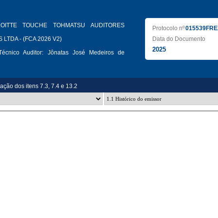
LOITTE TOUCHE TOHMATSU AUDITORES
Protocolo nº
015539FRE
LTDA - (FCA 2026 V2)
Data do Documento
2025
écnico Auditor:
Jônatas José Medeiros de
zação dos itens 7.3, 7.4 e 13.2