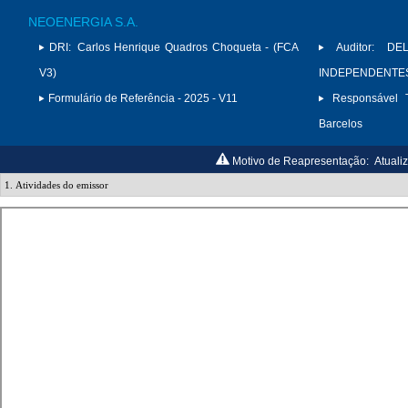
NEOENERGIA S.A.
DRI:
Carlos Henrique Quadros Choqueta - (FCA
Auditor:
DE
V3)
INDEPENDENTES 
Formulário de Referência - 2025 - V11
Responsável T
Barcelos
Motivo de Reapresentação:
Atuali