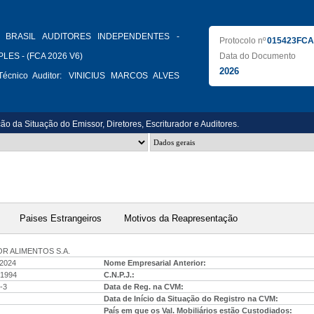
 BRASIL AUDITORES INDEPENDENTES -
Protocolo nº
015423FCA
LES - (FCA 2026 V6)
Data do Documento
2026
écnico Auditor:
VINICIUS MARCOS ALVES
ção da Situação do Emissor, Diretores, Escriturador e Auditores.