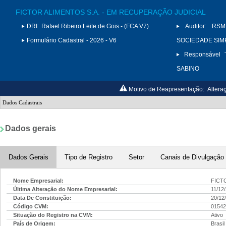
FICTOR ALIMENTOS S.A. - EM RECUPERAÇÃO JUDICIAL
DRI:
Rafael Ribeiro Leite de Gois - (FCA V7)
Auditor:
RSM
Formulário Cadastral - 2026 - V6
SOCIEDADE SIMP
Responsável T
SABINO
Motivo de Reapresentação:
Altera