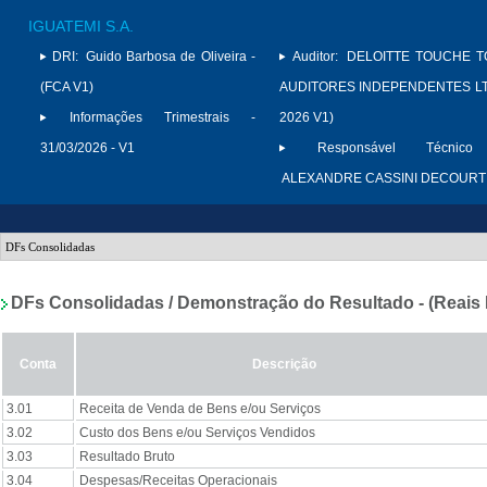
IGUATEMI S.A.
DRI:
Guido Barbosa de Oliveira -
Auditor:
DELOITTE TOUCHE 
(FCA V1)
AUDITORES INDEPENDENTES LTD
Informações Trimestrais -
2026 V1)
31/03/2026 - V1
Responsável Técnico 
ALEXANDRE CASSINI DECOURT