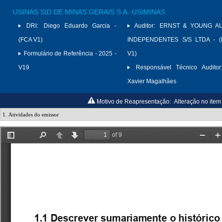
USINAS SID DE MINAS GERAIS S.A.-USIMINAS
DRI:
Diego Eduardo Garcia -
Auditor:
ERNST & YOUNG A
(FCA V1)
INDEPENDENTES S/S LTDA - (
Formulário de Referência - 2025 -
V1)
V19
Responsável Técnico Auditor
Xavier Magalhães
Motivo de Reapresentação:
Alteração no item