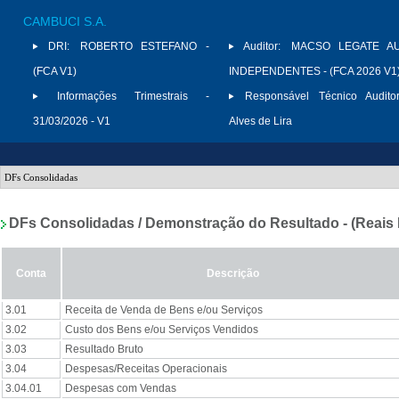
CAMBUCI S.A.
DRI:
ROBERTO ESTEFANO -
Auditor:
MACSO LEGATE AU
(FCA V1)
INDEPENDENTES - (FCA 2026 V1
Informações Trimestrais -
Responsável Técnico Auditor
31/03/2026 - V1
Alves de Lira