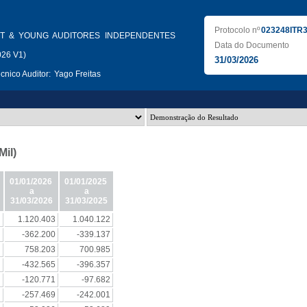
Protocolo nº
023248ITR
T & YOUNG AUDITORES INDEPENDENTES
Data do Documento
026 V1)
31/03/2026
nico Auditor:
Yago Freitas