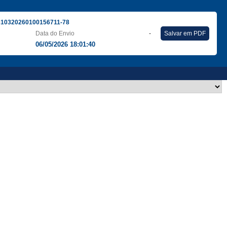
310320260100156711-78
Data do Envio
-
Salvar em PDF
06/05/2026 18:01:40