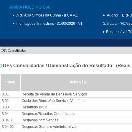
ANIMA HOLDING S.A.
DRI:
Átila Simões da Cunha - (FCA V1)
Auditor:
ERNS
Informações Trimestrais - 31/03/2026 - V1
S/S Ltda - (FCA 2
Responsável Téc