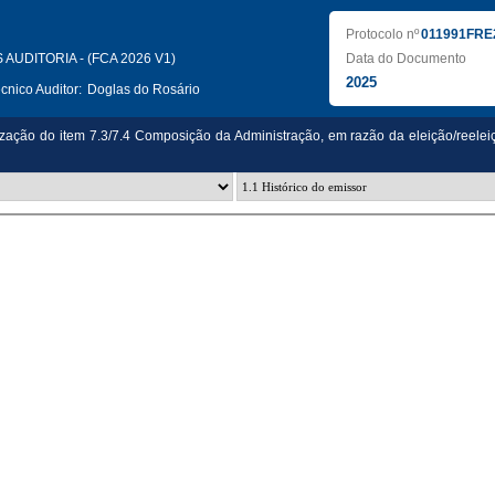
Protocolo nº
011991FRE
AUDITORIA - (FCA 2026 V1)
Data do Documento
2025
nico Auditor:
Doglas do Rosário
ização do item 7.3/7.4 Composição da Administração, em razão da eleição/reelei