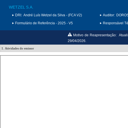
WETZEL S.A.
DRI:
André Luís Wetzel da Silva - (FCA V2)
Auditor:
DOROS 
Formulário de Referência - 2025 - V5
Responsável Téc
Motivo de Reapresentação:
Atual
29/04/2026.