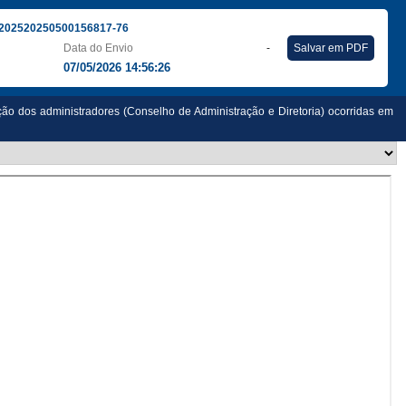
202520250500156817-76
Data do Envio
-
Salvar em PDF
07/05/2026 14:56:26
ção dos administradores (Conselho de Administração e Diretoria) ocorridas em