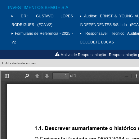
INVESTIMENTOS BEMGE S.A.
DRI:
GUSTAVO LOPES
Auditor:
ERNST & YOUNG A
RODRIGUES - (FCA V2)
INDEPENDENTES S/S Ltda - (FCA
Formulário de Referência - 2025 -
Responsável Técnico Auditor
V2
COLODETE LUCAS
Motivo de Reapresentação:
Reapresentação p