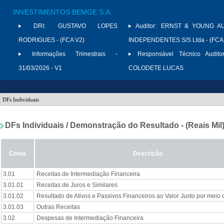
INVESTIMENTOS BEMGE S.A.
DRI:
GUSTAVO LOPES
Auditor:
ERNST & YOUNG A
RODRIGUES - (FCA V2)
INDEPENDENTES S/S Ltda - (FCA
Informações Trimestrais -
Responsável Técnico Auditor
31/03/2026 - V1
COLODETE LUCAS