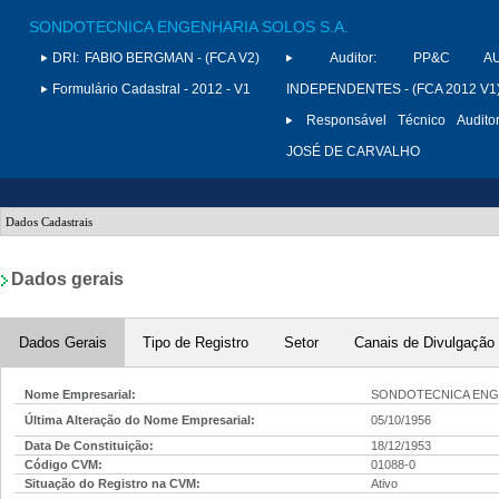
SONDOTECNICA ENGENHARIA SOLOS S.A.
DRI:
FABIO BERGMAN - (FCA V2)
Auditor:
PP&C AUD
Formulário Cadastral - 2012 - V1
INDEPENDENTES - (FCA 2012 V1
Responsável Técnico Auditor
JOSÉ DE CARVALHO