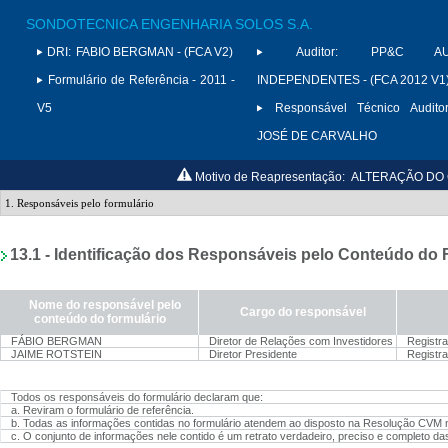
SONDOTECNICA ENGENHARIA SOLOS S.A.
DRI:
FABIO BERGMAN - (FCA V2)
Auditor:
PP&C AUD
Formulário de Referência - 2011 -
INDEPENDENTES - (FCA 2012 V1
V5
Responsável Técnico Auditor
JOSÉ DE CARVALHO
Motivo de Reapresentação:
ALTERAÇÃO DO 