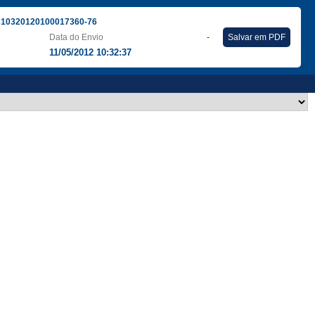
310320120100017360-76
Data do Envio
-
Salvar em PDF
11/05/2012 10:32:37