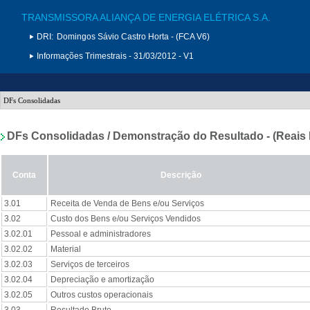
TRANSMISSORA ALIANÇA DE ENERGIA ELÉTRICA S.A.
DRI:
Domingos Sávio Castro Horta - (FCA V6)
Informações Trimestrais - 31/03/2012 - V1