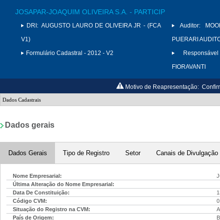
JOSAPAR-JOAQUIM OLIVEIRA S.A. - PARTICIP
DRI:
AUGUSTO LAURO DE OLIVEIRA JR - (FCA
Auditor:
MOO
V1)
PUERARI AUDITO
Formulário Cadastral - 2012 - V2
Responsável
FIORAVANTI
Motivo de Reapresentação:
Confir