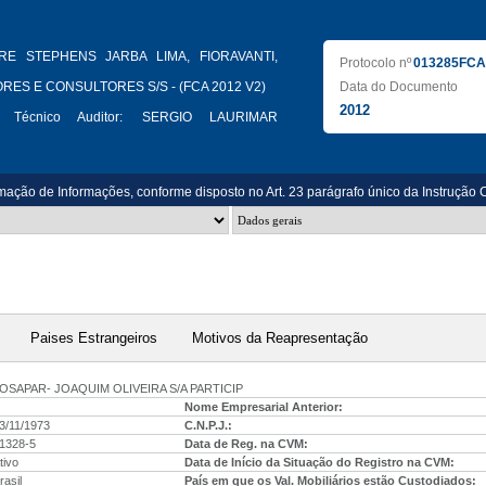
RE STEPHENS JARBA LIMA, FIORAVANTI,
Protocolo nº
013285FCA
RES E CONSULTORES S/S - (FCA 2012 V2)
Data do Documento
2012
 Técnico Auditor:
SERGIO LAURIMAR
mação de Informações, conforme disposto no Art. 23 parágrafo único da Instrução