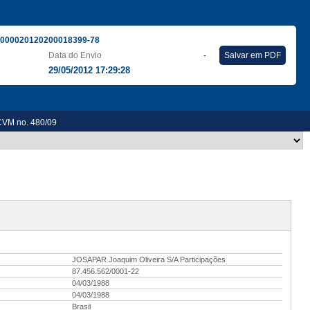
000020120200018399-78
Data do Envio
-
Salvar em PDF
29/05/2012 17:29:28
 CVM no. 480/09