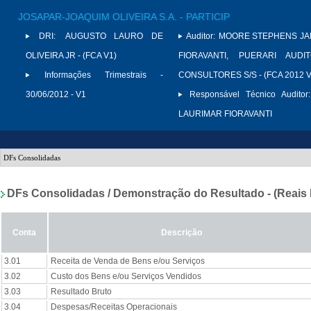
JOSAPAR-JOAQUIM OLIVEIRA S.A. - PARTICIP
DRI:
AUGUSTO LAURO DE
Auditor:
MOORE STEPHENS JAR
OLIVEIRA JR - (FCA V1)
FIORAVANTI, PUERARI AUD
Informações Trimestrais -
CONSULTORES S/S - (FCA 2012 V
30/06/2012 - V1
Responsável Técnico Auditor:
LAURIMAR FIORAVANTI