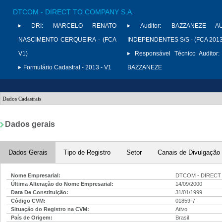
DTCOM - DIRECT TO COMPANY S.A.
DRI:
MARCELO RENATO
Auditor:
BAZZANEZE AU
NASCIMENTO CERQUEIRA - (FCA
INDEPENDENTES S/S - (FCA 2013
V1)
Responsável Técnico Auditor:
Formulário Cadastral - 2013 - V1
BAZZANEZE